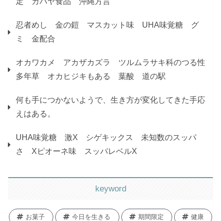
塩分チャージタブレッツ シークヮーサー味 沖縄限
定 カバヤ食品 沖縄方言
忍者めし 金の鎧 マスカット味 UHA味覚糖 グ
ミ 金配合
オカワカメ アカザカズラ ツルムラサキ科のつる性
多年草 オカヒジキもある 葉酸 道の駅
何も手につかないようで、生き方が変化してきた手応
えはある。
UHA味覚糖 激X シゲキックス 未知数のスッパ
さ Xピオーネ味 スッパレベルX
keyword