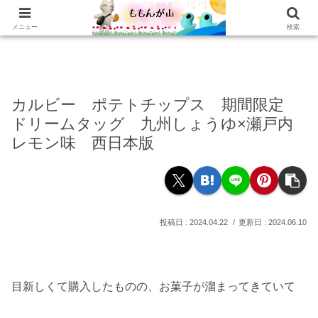
ホーム
乳がんの話
おかわり
本棚
乳がん記録
もぐもぐ
読書記録
メニュー
検索
カルビー ポテトチップス 期間限定
ドリームタッグ 九州しょうゆ×瀬戸内
レモン味 西日本版
2024.04.22
2024.06.10
目新しくて購入したものの、お菓子が溜まってきていて