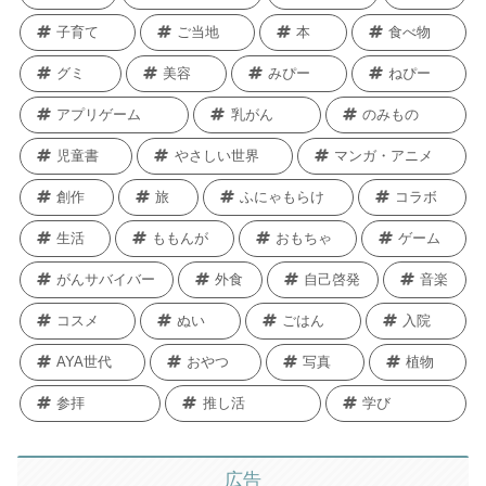
お菓子
今日を生きる
期間限定
健康
子育て
ご当地
本
食べ物
グミ
美容
みぴー
ねぴー
アプリゲーム
乳がん
のみもの
児童書
やさしい世界
マンガ・アニメ
創作
旅
ふにゃもらけ
コラボ
生活
ももんが
おもちゃ
ゲーム
がんサバイバー
外食
自己啓発
音楽
コスメ
ぬい
ごはん
入院
AYA世代
おやつ
写真
植物
参拝
推し活
学び