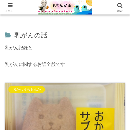
ホーム
乳がんの話
おかわり
本棚
乳がん記録
もぐもぐ
読書記録
メニュー
検索
乳がんの話
乳がん記録と
乳がんに関するお話全般です
おかわりももんが