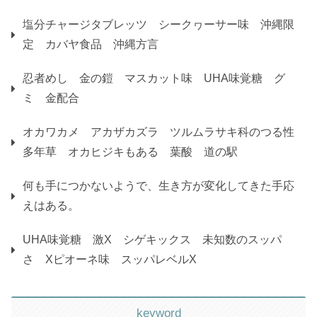
塩分チャージタブレッツ シークヮーサー味 沖縄限
定 カバヤ食品 沖縄方言
忍者めし 金の鎧 マスカット味 UHA味覚糖 グ
ミ 金配合
オカワカメ アカザカズラ ツルムラサキ科のつる性
多年草 オカヒジキもある 葉酸 道の駅
何も手につかないようで、生き方が変化してきた手応
えはある。
UHA味覚糖 激X シゲキックス 未知数のスッパ
さ Xピオーネ味 スッパレベルX
keyword