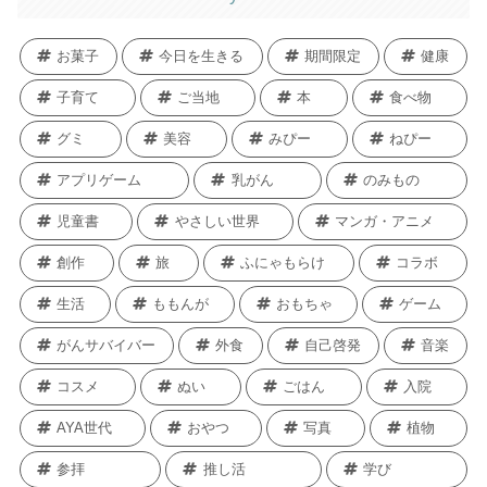
お菓子
今日を生きる
期間限定
健康
子育て
ご当地
本
食べ物
グミ
美容
みぴー
ねぴー
アプリゲーム
乳がん
のみもの
児童書
やさしい世界
マンガ・アニメ
創作
旅
ふにゃもらけ
コラボ
生活
ももんが
おもちゃ
ゲーム
がんサバイバー
外食
自己啓発
音楽
コスメ
ぬい
ごはん
入院
AYA世代
おやつ
写真
植物
参拝
推し活
学び