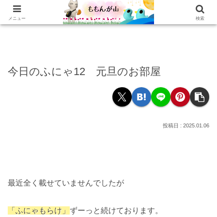
ホーム
乳がんの話
おかわり
本棚
乳がん記録
もぐもぐ
読書記録
メニュー
検索
今日のふにゃ12 元旦のお部屋
2025.01.06
最近全く載せていませんでしたが
「ふにゃもらけ」
ずーっと続けております。