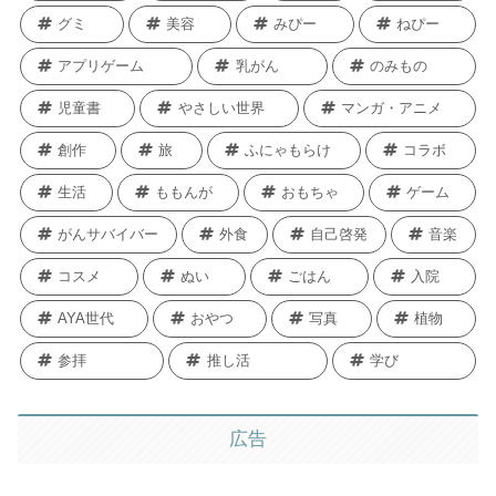
グミ
美容
みぴー
ねぴー
アプリゲーム
乳がん
のみもの
児童書
やさしい世界
マンガ・アニメ
創作
旅
ふにゃもらけ
コラボ
生活
ももんが
おもちゃ
ゲーム
がんサバイバー
外食
自己啓発
音楽
コスメ
ぬい
ごはん
入院
AYA世代
おやつ
写真
植物
参拝
推し活
学び
広告