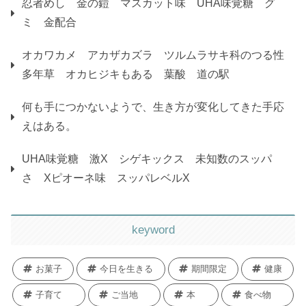
忍者めし 金の鎧 マスカット味 UHA味覚糖 グ
ミ 金配合
オカワカメ アカザカズラ ツルムラサキ科のつる性
多年草 オカヒジキもある 葉酸 道の駅
何も手につかないようで、生き方が変化してきた手応
えはある。
UHA味覚糖 激X シゲキックス 未知数のスッパ
さ Xピオーネ味 スッパレベルX
keyword
お菓子
今日を生きる
期間限定
健康
子育て
ご当地
本
食べ物