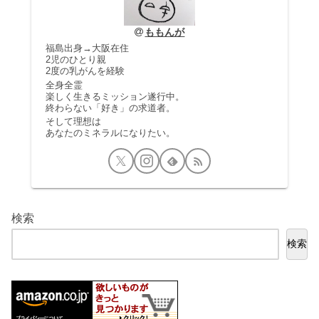
ももんが
福島出身→大阪在住
2児のひとり親
2度の乳がんを経験
全身全霊
楽しく生きるミッション遂行中。
終わらない「好き」の求道者。
そして理想は
あなたのミネラルになりたい。
検索
検索