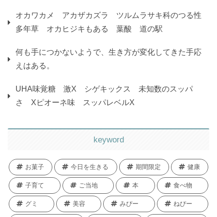
オカワカメ アカザカズラ ツルムラサキ科のつる性
多年草 オカヒジキもある 葉酸 道の駅
何も手につかないようで、生き方が変化してきた手応
えはある。
UHA味覚糖 激X シゲキックス 未知数のスッパ
さ Xピオーネ味 スッパレベルX
keyword
お菓子
今日を生きる
期間限定
健康
子育て
ご当地
本
食べ物
グミ
美容
みぴー
ねぴー