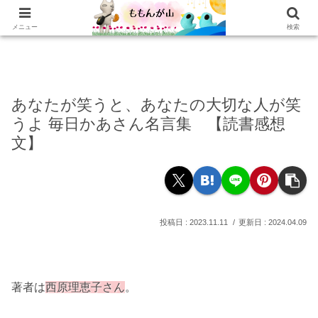
ホーム
乳がんの話
おかわり
本棚
乳がん記録
もぐもぐ
読書記録
メニュー
検索
あなたが笑うと、あなたの大切な人が笑
うよ 毎日かあさん名言集 【読書感想
文】
2023.11.11
2024.04.09
著者は
西原理恵子さん
。