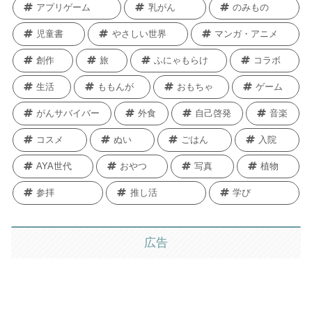
アプリゲーム
乳がん
のみもの
児童書
やさしい世界
マンガ・アニメ
創作
旅
ふにゃもらけ
コラボ
生活
ももんが
おもちゃ
ゲーム
がんサバイバー
外食
自己啓発
音楽
コスメ
ぬい
ごはん
入院
AYA世代
おやつ
写真
植物
参拝
推し活
学び
広告