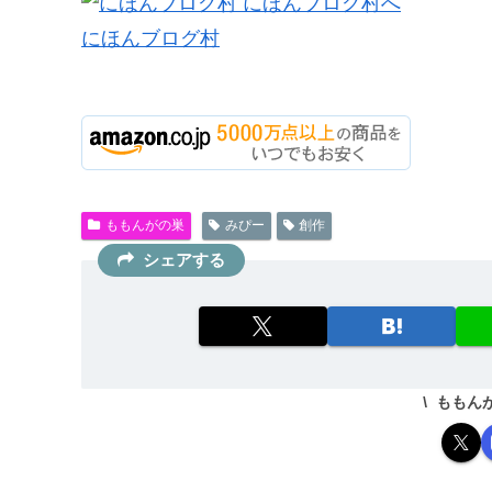
にほんブログ村
ももんがの巣
みぴー
創作
シェアする
ももん