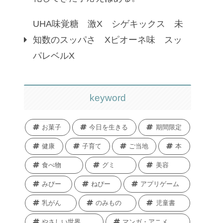
UHA味覚糖 激X シゲキックス 未
知数のスッパさ Xピオーネ味 スッ
パレベルX
keyword
お菓子
今日を生きる
期間限定
健康
子育て
ご当地
本
食べ物
グミ
美容
みぴー
ねぴー
アプリゲーム
乳がん
のみもの
児童書
やさしい世界
マンガ・アニメ