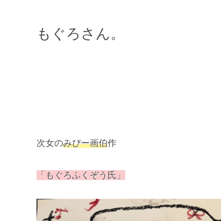
もぐろさん。
次女の
みぴー画伯
作
「もぐろふくぞう氏」