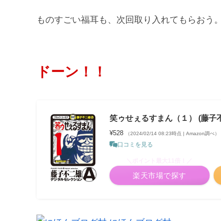
ものすごい福耳も、次回取り入れてもらおう
ドーン！！
笑ゥせぇるすまん（１） (藤子
¥528
（2024/02/14 08:23時点 | Amazon調べ）
口コミを見る
＼ポイント最大11倍！／
楽天市場で探す