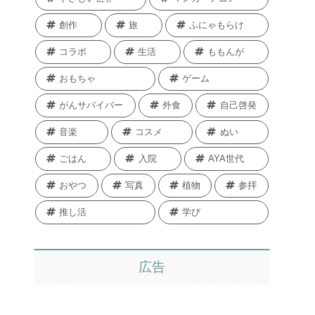
創作
旅
ふにゃもらけ
コラボ
生活
ももんが
おもちゃ
ゲーム
がんサバイバー
外食
自己啓発
音楽
コスメ
ぬい
ごはん
入院
AYA世代
おやつ
写真
植物
参拝
推し活
学び
広告