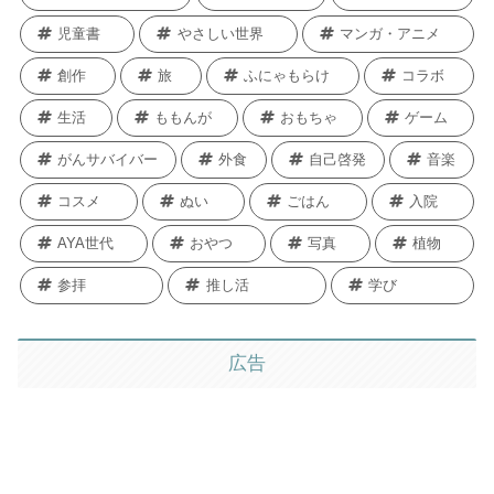
児童書
やさしい世界
マンガ・アニメ
創作
旅
ふにゃもらけ
コラボ
生活
ももんが
おもちゃ
ゲーム
がんサバイバー
外食
自己啓発
音楽
コスメ
ぬい
ごはん
入院
AYA世代
おやつ
写真
植物
参拝
推し活
学び
広告