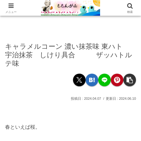
ホーム
乳がんの話
おかわり
本棚
乳がん記録
もぐもぐ
読書記録
メニュー
検索
キャラメルコーン 濃い抹茶味 東ハト
宇治抹茶 しけり具合 ザッハトル
テ味
2024.04.07
2024.06.10
春といえば桜。