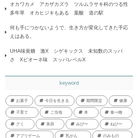
オカワカメ アカザカズラ ツルムラサキ科のつる性
多年草 オカヒジキもある 葉酸 道の駅
何も手につかないようで、生き方が変化してきた手応
えはある。
UHA味覚糖 激X シゲキックス 未知数のスッパ
さ Xピオーネ味 スッパレベルX
keyword
お菓子
今日を生きる
期間限定
健康
子育て
ご当地
本
食べ物
グミ
美容
みぴー
ねぴー
アプリゲーム
乳がん
のみもの