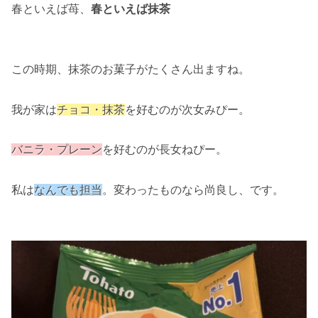
春といえば苺、
春といえば抹茶
この時期、抹茶のお菓子がたくさん出ますね。
我が家は
チョコ・抹茶
を好むのが次女みぴー。
バニラ・プレーン
を好むのが長女ねぴー。
私は
なんでも担当
。変わったものなら尚良し、です。