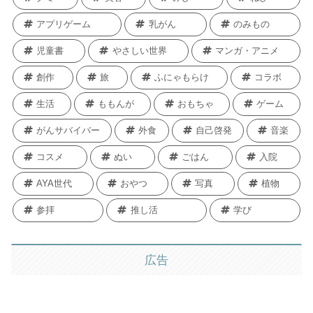
アプリゲーム
乳がん
のみもの
児童書
やさしい世界
マンガ・アニメ
創作
旅
ふにゃもらけ
コラボ
生活
ももんが
おもちゃ
ゲーム
がんサバイバー
外食
自己啓発
音楽
コスメ
ぬい
ごはん
入院
AYA世代
おやつ
写真
植物
参拝
推し活
学び
広告