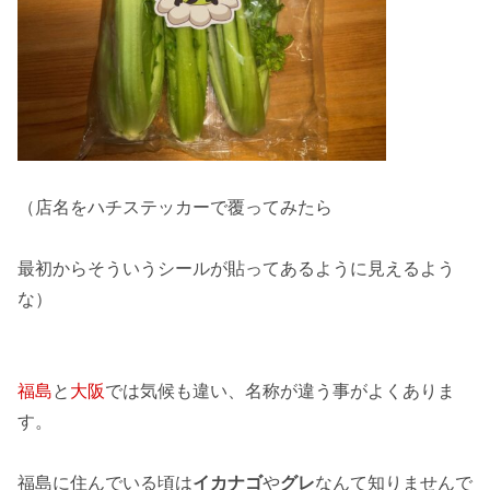
（店名をハチステッカーで覆ってみたら
最初からそういうシールが貼ってあるように見えるよう
な）
福島
と
大阪
では気候も違い、名称が違う事がよくありま
す。
福島に住んでいる頃は
イカナゴ
や
グレ
なんて知りませんで