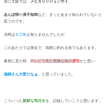
逆に大阪では、
メヒカリ
や
ジュンサイ
、
あんぽ柿
や
身不知柿
など、きっとあまり知られていないと
思うのです。
当時は
太刀魚
も知りませんでしたが
このあたりでは身近で、気軽に釣れる魚でもあります。
最初に見た時、
テレビで見た危険な魚の
ダツ
かと思い
漁師さん大変だなぁ
、と思っていました。
こういった
新鮮な気付き
を、記録していこうと思います。