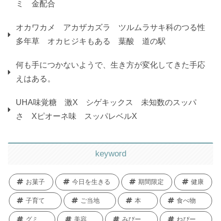
ミ 金配合
オカワカメ アカザカズラ ツルムラサキ科のつる性
多年草 オカヒジキもある 葉酸 道の駅
何も手につかないようで、生き方が変化してきた手応
えはある。
UHA味覚糖 激X シゲキックス 未知数のスッパ
さ Xピオーネ味 スッパレベルX
keyword
お菓子
今日を生きる
期間限定
健康
子育て
ご当地
本
食べ物
グミ
美容
みぴー
ねぴー