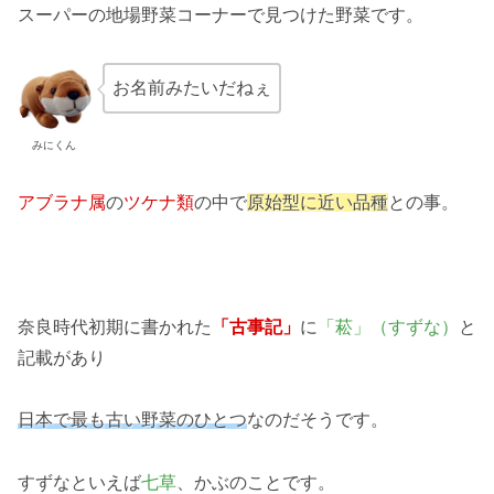
スーパーの地場野菜コーナーで見つけた野菜です。
お名前みたいだねぇ
みにくん
アブラナ属
の
ツケナ類
の中で
原始型に近い品種
との事。
奈良時代初期に書かれた
「古事記」
に
「菘」（すずな）
と
記載があり
日本で最も古い野菜のひとつ
なのだそうです。
すずなといえば
七草
、かぶのことです。