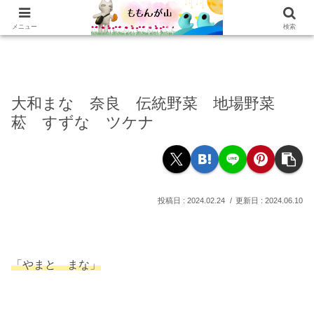
ホーム
乳がんの話
おかわり
本棚
乳がん記録
もぐもぐ
読書記録
メニュー
検索
大和まな 奈良 伝統野菜 地場野菜
菘 すずな ツケナ
2024.02.24
2024.06.10
「やまと まな」