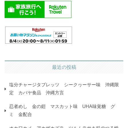
最近の投稿
塩分チャージタブレッツ シークヮーサー味 沖縄限
定 カバヤ食品 沖縄方言
忍者めし 金の鎧 マスカット味 UHA味覚糖 グ
ミ 金配合