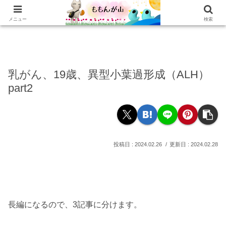
ホーム
乳がんの話
おかわり
本棚
乳がん記録
もぐもぐ
読書記録
メニュー
検索
乳がん、19歳、異型小葉過形成（ALH）
part2
2024.02.26
2024.02.28
長編になるので、3記事に分けます。