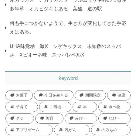
オカワカメ アカザカズラ ツルムラサキ科のつる性
多年草 オカヒジキもある 葉酸 道の駅
何も手につかないようで、生き方が変化してきた手応
えはある。
UHA味覚糖 激X シゲキックス 未知数のスッパ
さ Xピオーネ味 スッパレベルX
keyword
お菓子
今日を生きる
期間限定
健康
子育て
ご当地
本
食べ物
グミ
美容
みぴー
ねぴー
アプリゲーム
乳がん
のみもの