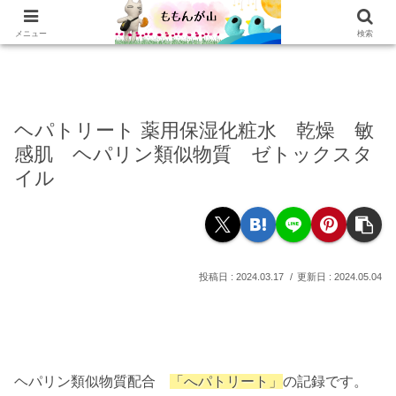
ホーム
乳がんの話
おかわり
本棚
乳がん記録
もぐもぐ
読書記録
メニュー
検索
ヘパトリート 薬用保湿化粧水 乾燥 敏
感肌 ヘパリン類似物質 ゼトックスタ
イル
2024.03.17
2024.05.04
ヘパリン類似物質配合
「へパトリート」
の記録です。