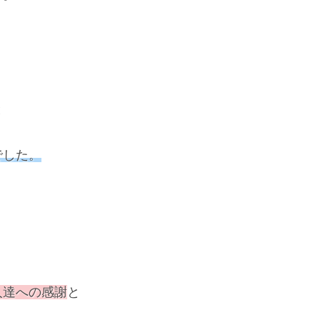
。
と
でした。
人達への感謝
と