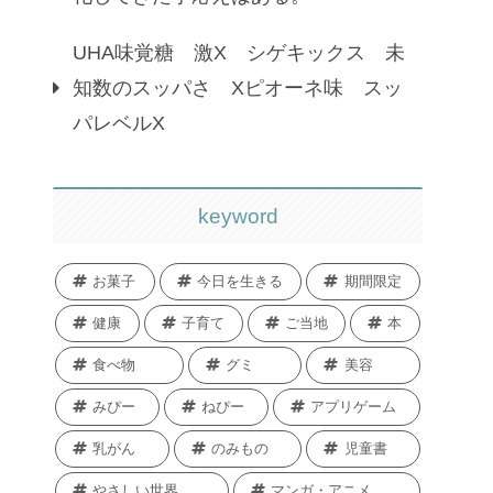
UHA味覚糖 激X シゲキックス 未
知数のスッパさ Xピオーネ味 スッ
パレベルX
keyword
お菓子
今日を生きる
期間限定
健康
子育て
ご当地
本
食べ物
グミ
美容
みぴー
ねぴー
アプリゲーム
乳がん
のみもの
児童書
やさしい世界
マンガ・アニメ