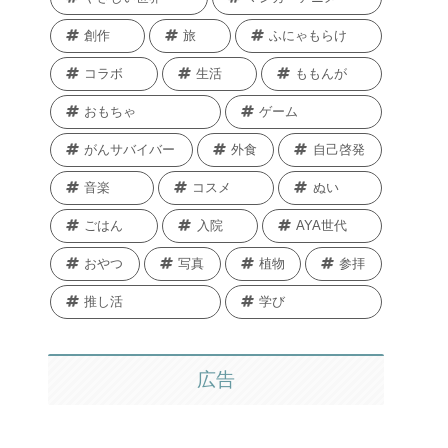
創作
旅
ふにゃもらけ
コラボ
生活
ももんが
おもちゃ
ゲーム
がんサバイバー
外食
自己啓発
音楽
コスメ
ぬい
ごはん
入院
AYA世代
おやつ
写真
植物
参拝
推し活
学び
広告