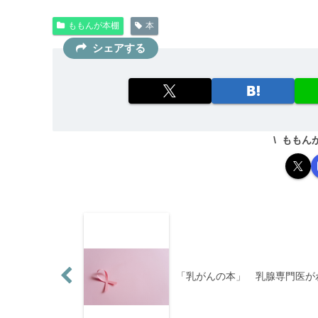
ももんが本棚
本
シェアする
ももん
「乳がんの本」 乳腺専門医が