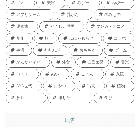
子育て
ご当地
本
食べ物
グミ
美容
みぴー
ねぴー
アプリゲーム
乳がん
のみもの
児童書
やさしい世界
マンガ・アニメ
創作
旅
ふにゃもらけ
コラボ
生活
ももんが
おもちゃ
ゲーム
がんサバイバー
外食
自己啓発
音楽
コスメ
ぬい
ごはん
入院
AYA世代
おやつ
写真
植物
参拝
推し活
学び
広告