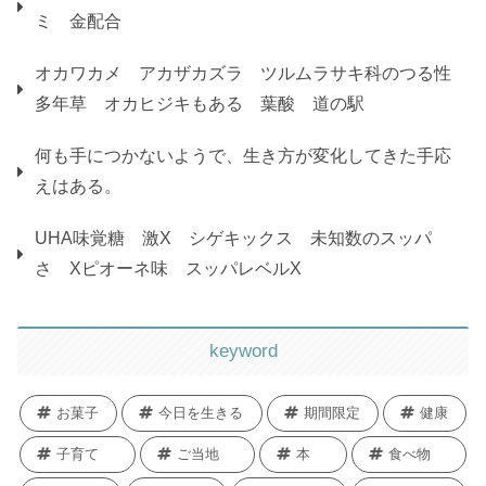
忍者めし 金の鎧 マスカット味 UHA味覚糖 グ
ミ 金配合
オカワカメ アカザカズラ ツルムラサキ科のつる性
多年草 オカヒジキもある 葉酸 道の駅
何も手につかないようで、生き方が変化してきた手応
えはある。
UHA味覚糖 激X シゲキックス 未知数のスッパ
さ Xピオーネ味 スッパレベルX
keyword
お菓子
今日を生きる
期間限定
健康