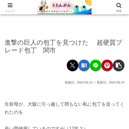
ホーム
乳がんの話
おかわり
本棚
乳がん記録
もぐもぐ
読書記録
メニュー
検索
進撃の巨人の包丁を見つけた 超硬質ブ
レード包丁 関市
2024.06.22
2024.06.24
生前母が、大阪に引っ越して間もない私に包丁を送ってく
れたのを
長い間使用しているのですが（17年？）