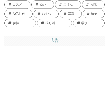
コスメ
ぬい
ごはん
入院
AYA世代
おやつ
写真
植物
参拝
推し活
学び
広告