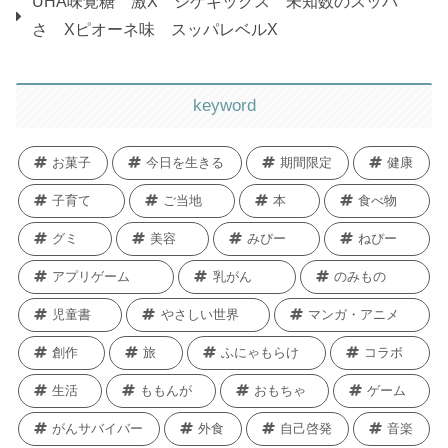
UHA味覚糖 激X シゲキックス 未知数のスッパ
さ Xピオーネ味 スッパレベルX
keyword
お菓子
今日を生きる
期間限定
健康
子育て
ご当地
本
食べ物
グミ
美容
みぴー
ねぴー
アプリゲーム
乳がん
のみもの
児童書
やさしい世界
マンガ・アニメ
創作
旅
ふにゃもらけ
コラボ
生活
ももんが
おもちゃ
ゲーム
がんサバイバー
外食
自己啓発
音楽