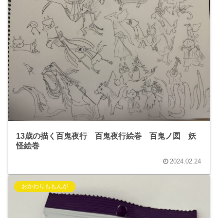
13歳の描く百鬼夜行 百鬼夜行絵巻 百鬼ノ図 妖
怪絵巻
2024.02.24
おかわりももんが