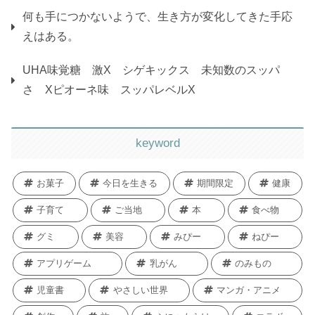
何も手につかないようで、生き方が変化してきた手応
えはある。
UHA味覚糖 激X シゲキックス 未知数のスッパ
さ Xピオーネ味 スッパレベルX
keyword
お菓子
今日を生きる
期間限定
健康
子育て
ご当地
本
食べ物
グミ
美容
みぴー
ねぴー
アプリゲーム
乳がん
のみもの
児童書
やさしい世界
マンガ・アニメ