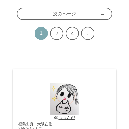
次のページ
1
次
2
4
へ
ももんが
福島出身→大阪在住
2児のひとり親