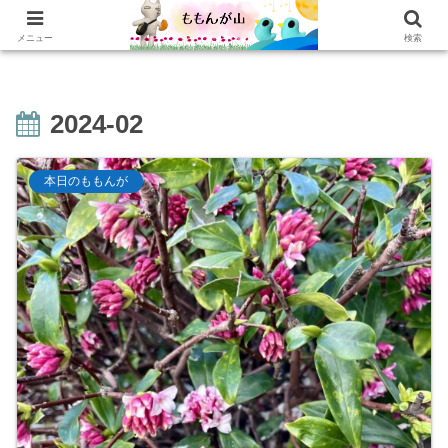
ホーム
乳がんの話
おかわり
本棚
乳がん記録
もぐもぐ
読書記録
メニュー
検索
2024-02
本日のももんが