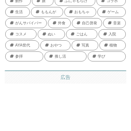
創作
旅
ふにゃもらけ
コラボ
生活
ももんが
おもちゃ
ゲーム
がんサバイバー
外食
自己啓発
音楽
コスメ
ぬい
ごはん
入院
AYA世代
おやつ
写真
植物
参拝
推し活
学び
広告