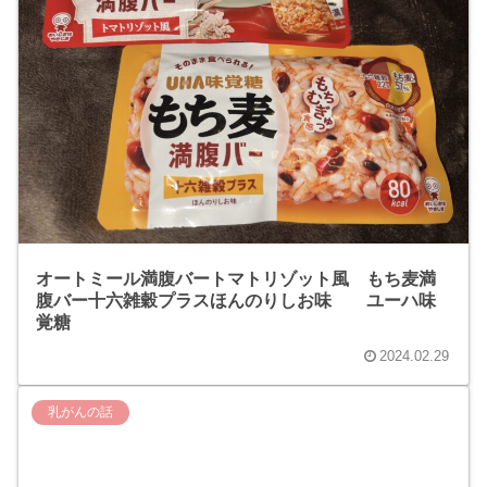
オートミール満腹バートマトリゾット風 もち麦満
腹バー十六雑穀プラスほんのりしお味 ユーハ味
覚糖
2024.02.29
乳がんの話