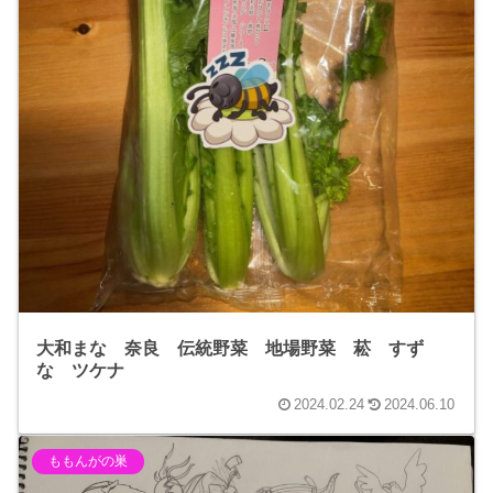
大和まな 奈良 伝統野菜 地場野菜 菘 すず
な ツケナ
2024.02.24
2024.06.10
ももんがの巣